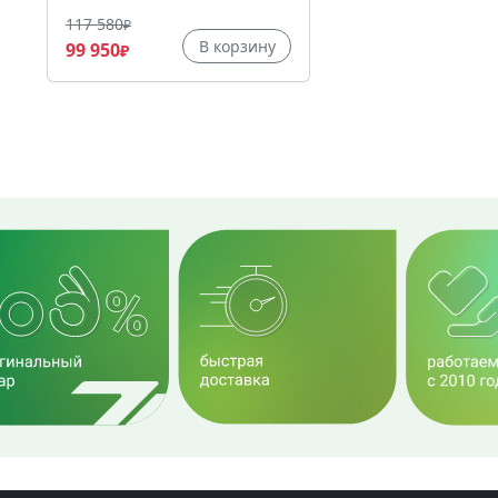
117 580
₽
В корзину
99 950
₽