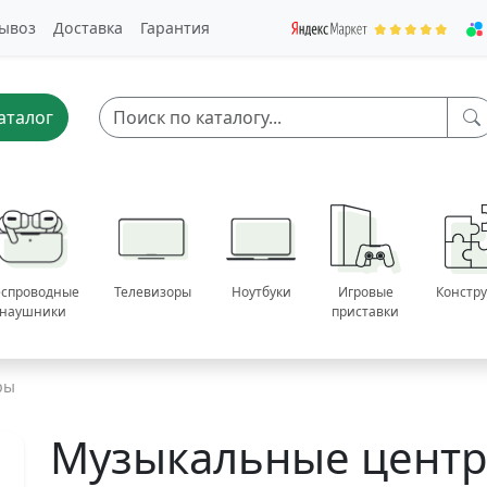
ывоз
Доставка
Гарантия
аталог
еспроводные
Телевизоры
Ноутбуки
Игровые
Констр
наушники
приставки
ры
Музыкальные цент