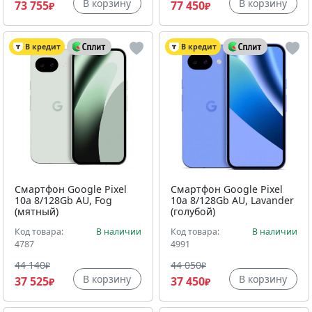
В корзину
В корзину
73 755
77 450
₽
₽
В кредит
В кредит
Смартфон Google Pixel
Смартфон Google Pixel
10a 8/128Gb AU, Fog
10a 8/128Gb AU, Lavander
(мятный)
(голубой)
Код товара:
В наличии
Код товара:
В наличии
4787
4991
44 140
44 050
₽
₽
В корзину
В корзину
37 525
37 450
₽
₽