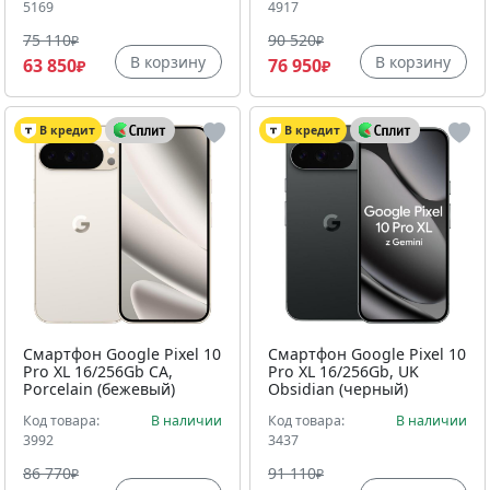
5169
4917
75 110
90 520
₽
₽
В корзину
В корзину
63 850
76 950
₽
₽
В кредит
В кредит
Смартфон Google Pixel 10
Смартфон Google Pixel 10
Pro XL 16/256Gb CA,
Pro XL 16/256Gb, UK
Porcelain (бежевый)
Obsidian (черный)
Код товара:
В наличии
Код товара:
В наличии
3992
3437
86 770
91 110
₽
₽