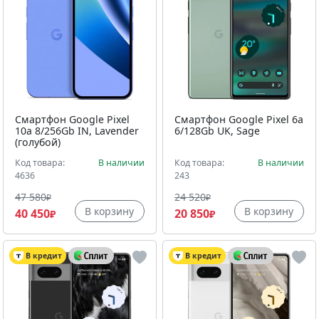
Смартфон Google Pixel
Смартфон Google Pixel 6a
10a 8/256Gb IN, Lavender
6/128Gb UK, Sage
(голубой)
Код товара:
В наличии
Код товара:
В наличии
4636
243
47 580
24 520
₽
₽
В корзину
В корзину
40 450
20 850
₽
₽
В кредит
В кредит