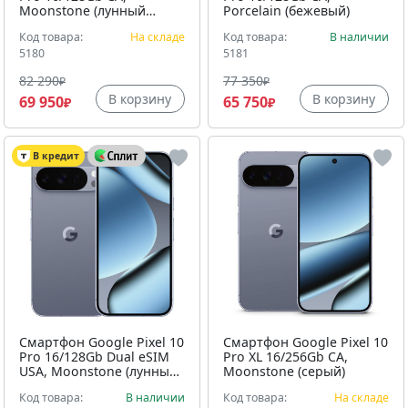
Moonstone (лунный
Porcelain (бежевый)
камень)
Код товара:
На складе
Код товара:
В наличии
5180
5181
82 290
77 350
₽
₽
В корзину
В корзину
69 950
65 750
₽
₽
В кредит
Смартфон Google Pixel 10
Смартфон Google Pixel 10
Pro 16/128Gb Dual eSIM
Pro XL 16/256Gb CA,
USA, Moonstone (лунный
Moonstone (серый)
камень)
Код товара:
В наличии
Код товара:
На складе