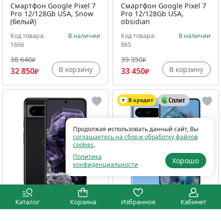
Смартфон Google Pixel 7
Смартфон Google Pixel 7
Pro 12/128Gb USA, Snow
Pro 12/128Gb USA,
(белый)
obsidian
Код товара:
В наличии
Код товара:
В наличии
1666
865
38 640
39 350
₽
₽
В корзину
В корзину
32 850
33 450
₽
₽
В кредит
Продолжая использовать данный сайт, Вы
соглашаетесь на сбор и обработку файлов
cookies
.
Политика
Хорошо
конфиденциальности
Смартфон Google Pixel 8
Смартфон Google Pixel 8
Каталог
Корзина
Избранное
Кабинет
8/256Gb USA, Obsidian
Pro 12/128Gb USA, Bay
(черный)
(голубой)