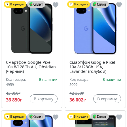
В кредит
В кредит
Смартфон Google Pixel
Смартфон Google Pixel
10a 8/128Gb AU, Obsidian
10a 8/128Gb USA,
(черный)
Lavander (голубой)
Код товара:
В наличии
Код товара:
В наличии
4959
5009
43 350
42 350
₽
₽
В корзину
В корзину
36 850
36 002
₽
₽
В кредит
В кредит