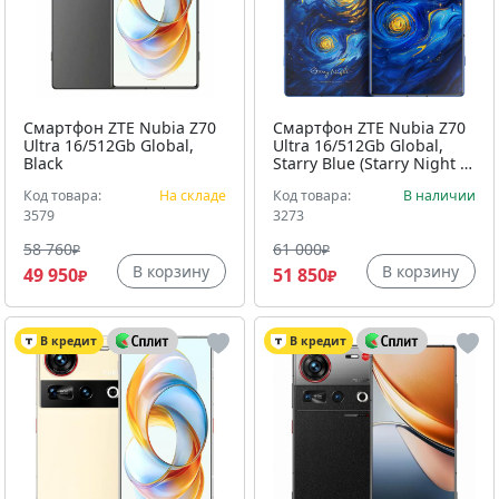
Смартфон ZTE Nubia Z70
Смартфон ZTE Nubia Z70
Ultra 16/512Gb Global,
Ultra 16/512Gb Global,
Black
Starry Blue (Starry Night X
Van Gogh)
Код товара:
На складе
Код товара:
В наличии
3579
3273
58 760
61 000
₽
₽
В корзину
В корзину
49 950
51 850
₽
₽
В кредит
В кредит