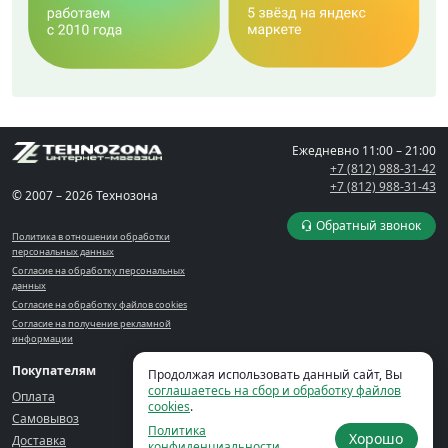
Ежедневно
11:00 – 21:00
+7 (812) 988-31-42
+7 (812) 988-31-43
© 2007 – 2026 Технозона
Обратный звонок
Политика в отношении обработки
персональных данных
Согласие на обработку персональных
данных
Согласие на обработку файлов cookies
Согласие на получение рекламной
информации
Покупателям
Компания
Кабинет
Продолжая использовать данный сайт, Вы
соглашаетесь на сбор и обработку файлов
Оплата
Контакты
Корзина
cookies
.
Самовывоз
Блог
Кабинет
Политика
Хорошо
Доставка
Сервис-центр
Избранное
конфиденциальности