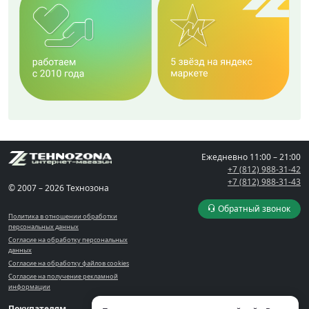
Ежедневно
11:00 – 21:00
+7 (812) 988-31-42
+7 (812) 988-31-43
© 2007 – 2026 Технозона
Обратный звонок
Политика в отношении обработки
персональных данных
Согласие на обработку персональных
данных
Согласие на обработку файлов cookies
Согласие на получение рекламной
информации
Покупателям
Компания
Кабинет