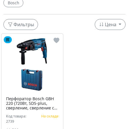
Bosch
Фильтры
Цена
Перфоратор Bosch GBH
220 (720Вт, SDS-plus,
сверление, сверление с
ударом, удар без
Код товара:
На складе
сверления, кейс для
хранения)
2739