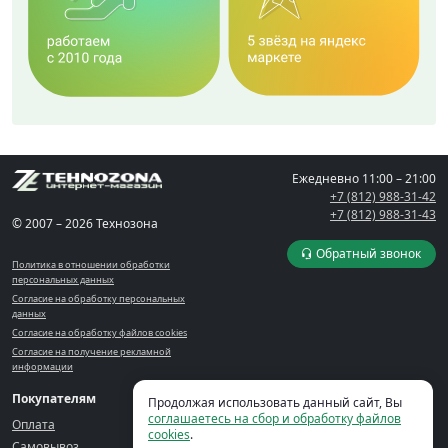
Ежедневно
11:00 – 21:00
+7 (812) 988-31-42
+7 (812) 988-31-43
© 2007 – 2026 Технозона
Обратный звонок
Политика в отношении обработки
персональных данных
Согласие на обработку персональных
данных
Согласие на обработку файлов cookies
Согласие на получение рекламной
информации
Покупателям
Компания
Кабинет
Продолжая использовать данный сайт, Вы
соглашаетесь на сбор и обработку файлов
Оплата
Контакты
Корзина
cookies
.
Самовывоз
Блог
Кабинет