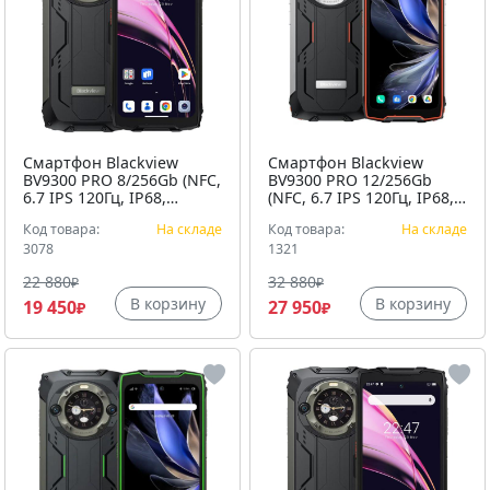
Смартфон Blackview
Смартфон Blackview
BV9300 PRO 8/256Gb (NFC,
BV9300 PRO 12/256Gb
6.7 IPS 120Гц, IP68,
(NFC, 6.7 IPS 120Гц, IP68,
15080мАч)
15080мАч)
Код товара:
На складе
Код товара:
На складе
ударопрочный корпус,
ударопрочный корпус,
Черный
3078
Оранжевый
1321
22 880
32 880
₽
₽
В корзину
В корзину
19 450
27 950
₽
₽