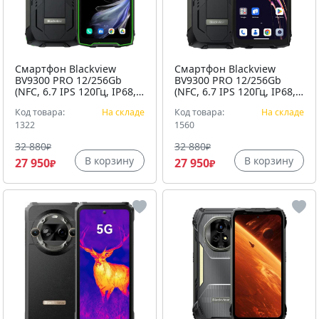
Смартфон Blackview
Смартфон Blackview
BV9300 PRO 12/256Gb
BV9300 PRO 12/256Gb
(NFC, 6.7 IPS 120Гц, IP68,
(NFC, 6.7 IPS 120Гц, IP68,
15080мАч)
15080мАч)
Код товара:
На складе
Код товара:
На складе
ударопрочный корпус,
ударопрочный корпус,
Зеленый
1322
Черный
1560
32 880
32 880
₽
₽
В корзину
В корзину
27 950
27 950
₽
₽