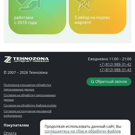
Ежедневно
11:00 – 21:00
+7 (812) 988-31-42
+7 (812) 988-31-43
© 2007 – 2026 Технозона
Обратный звонок
Политика в отношении обработки
персональных данных
Согласие на обработку персональных
данных
Согласие на обработку файлов cookies
Согласие на получение рекламной
информации
Покупателям
Компания
Кабинет
Продолжая использовать данный сайт, Вы
соглашаетесь на сбор и обработку файлов
Оплата
Контакты
Корзина