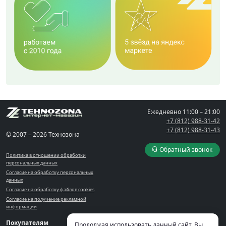
Ежедневно
11:00 – 21:00
+7 (812) 988-31-42
+7 (812) 988-31-43
© 2007 – 2026 Технозона
Обратный звонок
Политика в отношении обработки
персональных данных
Согласие на обработку персональных
данных
Согласие на обработку файлов cookies
Согласие на получение рекламной
информации
Покупателям
Компания
Кабинет
Продолжая использовать данный сайт, Вы