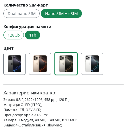
Количество SIM-карт
Dual nano SIM
Nano SIM + eSIM
Конфигурация памяти
128Gb
1Tb
Цвет
Характеристики кратко:
Экран: 6.3 ", 2622x1206, 458 ppi, 120 Гц;
Матрица: OLED (LTPO);
Память: 1Тб, ОЗУ 8 ГБ;
Процессор: Apple A18 Pro;
Камера: 3 модуля, 48 МП, + 48 МП, и 12 МП;
Видео: 4K, стабилизация, slow-mo;