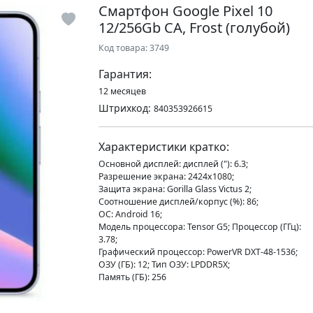
Смартфон Google Pixel 10
12/256Gb CA, Frost (голубой)
Код товара: 3749
Гарантия:
12 месяцев
Штрихкод:
840353926615
Характеристики кратко:
Основной дисплей: дисплей ("): 6.3;
Разрешение экрана: 2424x1080;
Защита экрана: Gorilla Glass Victus 2;
Соотношение дисплей/корпус (%): 86;
ОС: Android 16;
Модель процессора: Tensor G5; Процессор (ГГц):
3.78;
Графический процессор: PowerVR DXT-48-1536;
ОЗУ (ГБ): 12; Тип ОЗУ: LPDDR5X;
Память (ГБ): 256