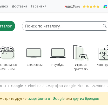
ывоз
Доставка
Гарантия
аталог
еспроводные
Телевизоры
Ноутбуки
Игровые
Констр
наушники
приставки
оны
Google
Pixel 10
Смартфон Google Pixel 10 12/256Gb CA
смотрите другие
смартфоны от Google
или
других брендов